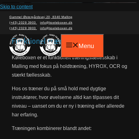
Skip to content
Velkommen til Køleboxen
Gammel Østergårdsvej 20, 8340 Malling
(+45) 2029 3903
info@koeleboxen.dk
(+45) 2029 3903
info@koeleboxen.dk
Funktionel træning
Menu
Køleboxen er et funktionelt træningsfællesskab i
Malling med fokus på holdtræning, HYROX, OCR og
stærkt fællesskab.
Hos os træner du på små hold med dygtige
instruktører, hvor øvelserne altid kan tilpasses dit
niveau – uanset om du er ny i træning eller allerede
har erfaring.
Træningen kombinerer blandt andet: