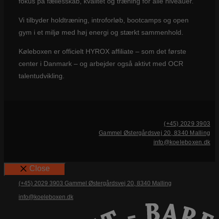
fokus på fællesskab, kvalitet og træning for alle niveauer.
Vi tilbyder holdtræning, introforløb, bootcamps og open
gym i et miljø med høj energi og stærkt sammenhold.
Køleboxen er officielt HYROX affiliate – som det første
center i Danmark – og arbejder også aktivt med OCR
talentudvikling.
(+45) 2029 3903
Gammel Østergårdsvej 20, 8340 Malling
info@koeleboxen.dk
Close
(+45) 2029 3903
Gammel Østergårdsvej 20, 8340 Malling
info@koeleboxen.dk